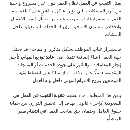
يمثل
التغيب عن العمل نظام العمل
دون عذر مشروع واحدة
من أبرز المشكلات التي تؤثر بشكل مباشر على كفاءة بيئة
العمل واستقرارها، لما يترتب عليه من تعطّل لسير الأعمال،
وانخفاض مستوى الإنتاجية، وإرباك الخطط التشغيلية داخل
المنشآت.
فاستمرار غياب الموظف بشكل متكرر أو مفاجئ قد يحمّل
جهة العمل أعباءً إضافية تتمثل في
إعادة توزيع المهام،
تأخير
إنجاز المعاملات
، و
التأثير على جودة الخدمات أو المنتجات
المقدمة
، فضلًا عن انعكاس ذلك سلبًا على
انضباط بقية
الموظفين
و
روح الالتزام المهني داخل بيئة العمل
.
ومن هذا المنطلق، جاء تنظيم
عقوبة التغيب عن العمل في
السعودية
كإجراء قانوني يهدف إلى تحقيق التوازن بين
حماية
حقوق العامل
و
ضمان حق صاحب العمل في انتظام سير
المنشأة
.