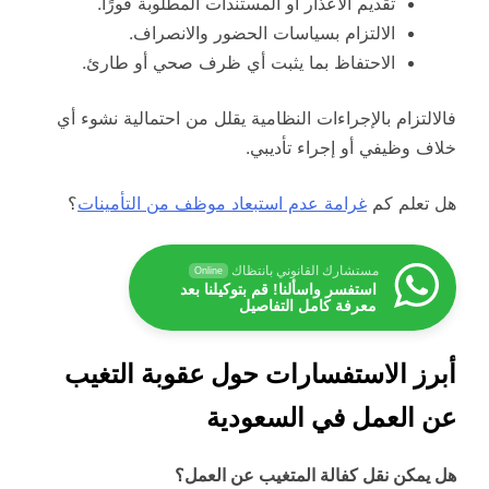
تقديم الأعذار أو المستندات المطلوبة فورًا.
الالتزام بسياسات الحضور والانصراف.
الاحتفاظ بما يثبت أي ظرف صحي أو طارئ.
فالالتزام بالإجراءات النظامية يقلل من احتمالية نشوء أي
خلاف وظيفي أو إجراء تأديبي.
هل تعلم كم
غرامة عدم استبعاد موظف من التأمينات
؟
مستشارك القانوني بانتظاك
Online
استفسر واسألنا! قم بتوكيلنا بعد
معرفة كامل التفاصيل
أبرز الاستفسارات حول عقوبة التغيب
عن العمل في السعودية
هل يمكن نقل كفالة المتغيب عن العمل؟