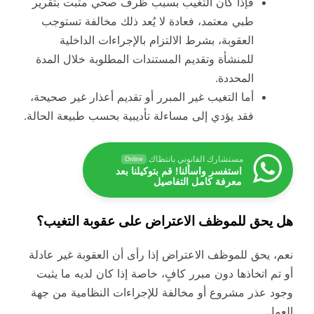
فإذا كان التغيب بسبب ظرف صحي مثبت بتقرير
طبي معتمد، فعادة لا يُعد ذلك مخالفة تستوجب
العقوبة، بشرط الالتزام بالإجراءات الداخلية
للمنشأة وتقديم المستندات المطلوبة خلال المدة
المحددة.
أما التغيب غير المبرر أو تقديم أعذار غير صحيحة،
فقد يؤدي إلى مساءلة تأديبية بحسب طبيعة الحالة.
مستشارك القانوني بانتظاك
Online
استفسر واسألنا! قم بتوكيلنا بعد
معرفة كامل التفاصيل
هل يحق للموظف الاعتراض على عقوبة التغيب؟
نعم، يحق للموظف الاعتراض إذا رأى أن العقوبة غير عادلة
أو تم اتخاذها دون مبرر كافٍ، خاصة إذا كان لديه ما يثبت
وجود عذر مشروع أو مخالفة للإجراءات النظامية من جهة
العمل.