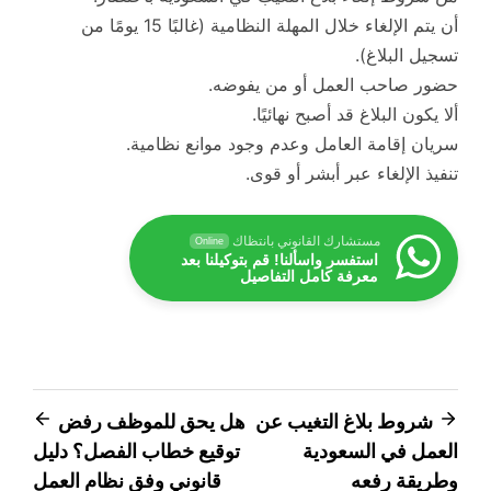
أن يتم الإلغاء خلال المهلة النظامية (غالبًا 15 يومًا من
تسجيل البلاغ).
حضور صاحب العمل أو من يفوضه.
ألا يكون البلاغ قد أصبح نهائيًا.
سريان إقامة العامل وعدم وجود موانع نظامية.
تنفيذ الإلغاء عبر أبشر أو قوى.
مستشارك القانوني بانتظاك
Online
استفسر واسألنا! قم بتوكيلنا بعد
معرفة كامل التفاصيل
تصفّح
شروط بلاغ التغيب عن
هل يحق للموظف رفض
العمل في السعودية
توقيع خطاب الفصل؟ دليل
المقالات
وطريقة رفعه
قانوني وفق نظام العمل