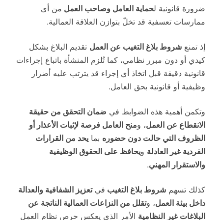
ضرورة قانونية ل
حماية العامل وصاحب العمل
من أي
ممارسات تعسفية قد تخلّ بتوازن العلاقة العمالية.
إذ تمنع
شروط بلاغ التغيب عن العمل
تقديم البلاغ بشكل
كيدي أو دون مبرر نظامي، كما تُلزم المنشأة باتباع إجراءات
قانونية دقيقة قبل اتخاذ أي إجراء قد يترتب عليه أضرار
وظيفية أو قانونية بحق العامل.
وتكمن أهمية هذه الضوابط في
ضمان التحقق من حقيقة
الانقطاع عن العمل
، و
منح العامل فرصة لإثبات الأعذار أو
الظروف التي حالت دون حضوره
بما
يحد من القرارات
الفردية غير العادلة
و
يحافظ على الحقوق الوظيفية
والاستقرار المهني
.
كذلك تسهم
شروط بلاغ التغيب
في
تعزيز الشفافية والعدالة
داخل بيئة العمل
، و
تقلل من النزاعات العمالية الناتجة عن
البلاغات غير النظامية
الأمر الذي يعكس حرص نظام العمل