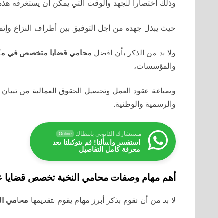
وذلك اختصاراً للجهد والوقت التي يمكن أن يستغرقه هذه ا
حيث يبذل جهده من أجل التوفيق بين أطراف النزاع وإتما
ولا بد من الذكر بأن افضل
محامي قضايا متخصص في مك
والمؤسسات،
وصياغة عقود العمل وتحصيل الحقوق العمالية من تبيان حق
والرسمية والوطنية.
مستشارك القانوني بانتظاك
Online
استفسر واسألنا! قم بتوكيلنا بعد
معرفة كامل التفاصيل
أهم مهام وصفات محامي النخبة تخصص قضايا عم
لا بد من أن نقوم بذكر أبرز مهام يقوم بتقديمها
محامي الق