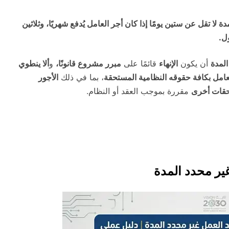
دة لا تقل عن ستين يومًا إذا كان أجر العامل يُدفع شهريًا، وثلاثين
ل.
المدة
أن يكون
الإنهاء
قائمًا على
مبرر مشروع قانونًا،
و
ألا ينطوي
عامل بكافة حقوقه النظامية المستحقة
، بما في ذلك
الأجور
قات أخرى
مقررة بموجب العقد أو النظام.
ير محدد المدة