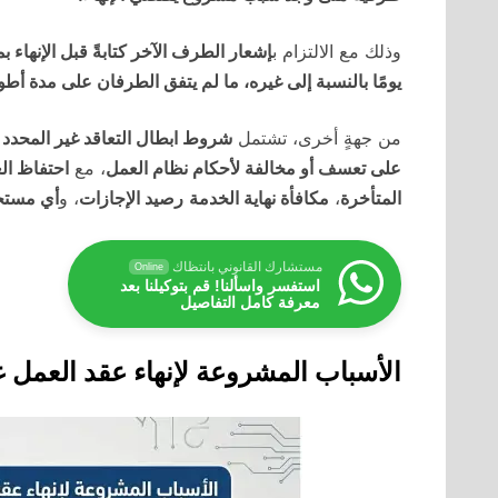
وذلك مع الالتزام ب
إشعار الطرف الآخر كتابةً قبل الإنهاء بم
يومًا بالنسبة إلى غيره، ما لم يتفق الطرفان على مدة أطو
من جهةٍ أخرى، تشتمل
شروط ابطال التعاقد غير المحدد 
على تعسف أو مخالفة لأحكام نظام العمل
، مع
احتفاظ ال
المتأخرة
،
مكافأة نهاية الخدمة
رصيد الإجازات
، و
أي مستح
مستشارك القانوني بانتظاك
Online
استفسر واسألنا! قم بتوكيلنا بعد
معرفة كامل التفاصيل
الأسباب المشروعة لإنهاء عقد العمل غ