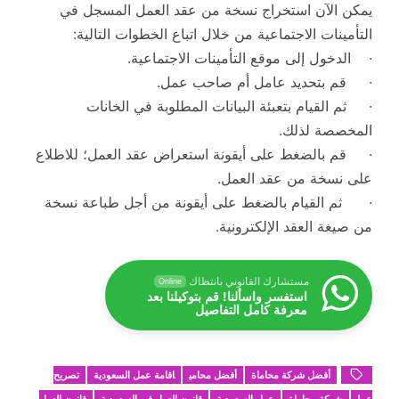
يمكن الآن استخراج نسخة من عقد العمل المسجل في
التأمينات الاجتماعية من خلال اتباع الخطوات التالية:
· الدخول إلى موقع التأمينات الاجتماعية.
· قم بتحديد عامل أم صاحب عمل.
· ثم القيام بتعبئة البيانات المطلوبة في الخانات
المخصصة لذلك.
· قم بالضغط على أيقونة استعراض عقد العمل؛ للاطلاع
على نسخة من عقد العمل.
· ثم القيام بالضغط على أيقونة من أجل طباعة نسخة
من صيغة العقد الإلكترونية.
مستشارك القانوني بانتظاك
Online
استفسر واسألنا! قم بتوكيلنا بعد
معرفة كامل التفاصيل
أفضل شركة محاماة
أفضل محامي
اقامة عمل السعودية
تصريح
عمل
شركة محاماة
عمل السعودية
قانون العمل في السعودية
قانون العمل