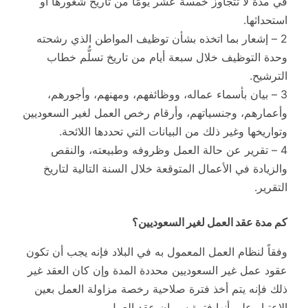
في مدة لا تتجاوز خمسة عشر يومًا من تاريخ شغورها أو
استحداثها.
2 – إشعار بما اتخذه بشأن توظيف المواطن الذي رشحته
وحدة التوظيف خلال سبعة أيام من تاريخ تسلُّم خطاب
الترشيح.
3 – بيان بأسماء عماله، ووظائفهم، ومهنهم، وأجورهم،
وأعمارهم، وجنسياتهم، وأرقام رخص العمل لغير السعوديين
وتواريخها وغير ذلك من البيانات التي تحددها اللائحة.
4 – تقرير عن حالة العمل وظروفه وطبيعته، والنقص
والزيادة في الأعمال المتوقعة خلال السنة التالية لتاريخ
التقرير.
كم مدة عقد العمل لغير السعوديين؟
وفقاً لنظام العمل المعمول به في البلاد فإنه يجب أن تكون
عقود عمل غير السعوديين محددة المدة وإن كان العقد غير
ذلك فإنه يتم أخذ فترة صلاحية رخصة مزاولة العمل بعين
الاعتبار على أنها فترة سريان عقد العمل.